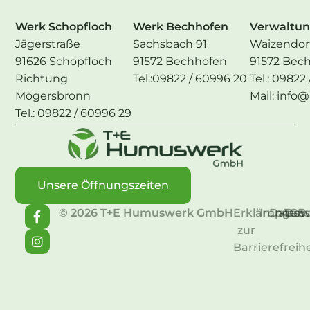
Werk Schopfloch
Werk Bechhofen
Verwaltu
Jägerstraße
Sachsbach 91
Waizendorf
91626 Schopfloch
91572 Bechhofen
91572 Bec
Richtung
Tel.:
09822 / 60996 20
Tel.:
09822 
Mögersbronn
Mail:
info
Tel.:
09822 / 60996 29
Unsere Öffnungszeiten
© 2026 T+E Humuswerk GmbH
Erklärung
Impress
Datens
AGB
Dow
zur
Barrierefreihe