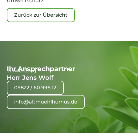
Umweltschutz.
Zurück zur Übersicht
Ihr Ansprechpartner
Verwertung
Herr Jens Wolf
09822 / 60 996 12
info@altmuehlhumus.de